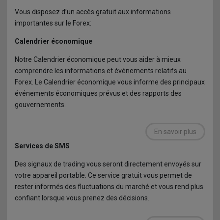
Dépôts
Vous disposez d’un accès gratuit aux informations
Assistance à la clientèle
CFD Dérivé Synthétique
Glossaire
importantes sur le Forex:
Retrait
Calendrier économique
Les filiales du courtier FXGM
Documents d’informations clés sur le trading
FAQ
Notre Calendrier économique peut vous aider à mieux
3D Secure
Clôture en appel de Marge
comprendre les informations et événements relatifs au
Forex. Le Calendrier économique vous informe des principaux
Restez protégé en ligne
événements économiques prévus et des rapports des
Régime de négociation pour compte propre
gouvernements.
En savoir plus
Services de SMS
Des signaux de trading vous seront directement envoyés sur
votre appareil portable. Ce service gratuit vous permet de
rester informés des fluctuations du marché et vous rend plus
confiant lorsque vous prenez des décisions.