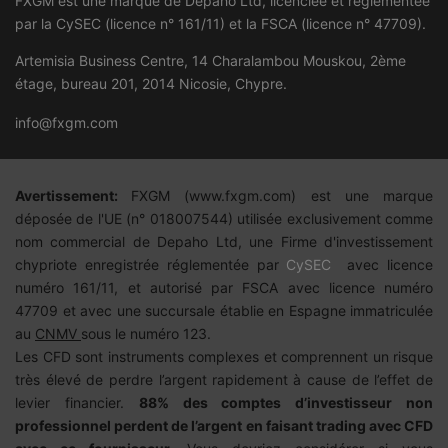
FXGM est une marque de Depaho Ltd, licenciée et réglementée
par la CySEC (licence n° 161/11) et la FSCA (licence n°
47709
).
Artemisia Business Centre, 14 Charalambou Mouskou, 2ème
étage, bureau 201, 2014 Nicosie, Chypre.
info@fxgm.com
Avertissement:
FXGM (
www.fxgm.com)
est une marque
déposée de l'UE (n° 018007544) utilisée exclusivement comme
nom commercial de Depaho Ltd, une Firme d'investissement
chypriote enregistrée réglementée par
CySEC
avec licence
numéro 161/11, et autorisé par FSCA avec licence numéro
47709 et avec une succursale établie en Espagne immatriculée
au
CNMV
sous le numéro 123.
Les CFD sont instruments complexes et comprennent un risque
très élevé de perdre l’argent rapidement à cause de l’effet de
levier financier.
88%
des comptes d’investisseur non
professionnel perdent de l’argent en faisant trading avec CFD