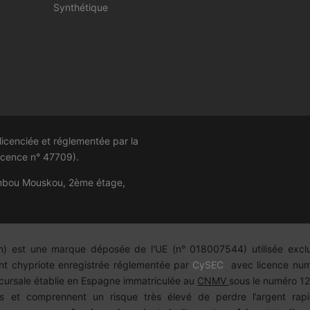
Synthétique
cenciée et réglementée par la
licence n°
47709
).
ambou Mouskou, 2ème étage,
m)
est une marque déposée de l'UE (n° 018007544) utilisée exc
nt chypriote enregistrée réglementée par
CySEC
avec licence numé
cursale établie en Espagne immatriculée au
CNMV
sous le numéro 12
 et comprennent un risque très élevé de perdre l’argent rapi