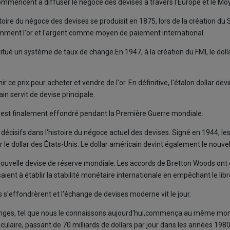
commencent à diffuser le négoce des devises à travers l'Europe et le Mo
oire du négoce des devises se produisit en 1875, lors de la création du
amment l'or et l'argent comme moyen de paiement international.
ué un système de taux de change.En 1947, à la création du FMI, le dollar 
 ce prix pour acheter et vendre de l'or. En définitive, l'étalon dollar d
in servit de devise principale.
s'est finalement effondré pendant la Première Guerre mondiale.
écisifs dans l'histoire du négoce actuel des devises. Signé en 1944, les
par le dollar des États-Unis. Le dollar américain devint également le nouve
a nouvelle devise de réserve mondiale. Les accords de Bretton Woods ont
aient à établir la stabilité monétaire internationale en empêchant le lib
s'effondrèrent et l'échange de devises moderne vit le jour.
hanges, tel que nous le connaissons aujourd'hui,commença au même mom
ire, passant de 70 milliards de dollars par jour dans les années 1980 à 