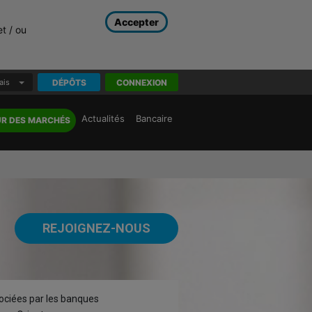
Accepter
et / ou
ais
DÉPÔTS
CONNEXION
Actualités
Bancaire
UR DES MARCHÉS
REJOIGNEZ-NOUS
gociées par les banques