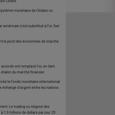
yen-Orient.
 Système monétaire de l'étalon-or.
américain s’est substitué à l'or, fixé
evint le pivot des économies de marché
 accords ont remplacé l'or, en tant
l étalon du marché financier.
 créé le Fonds monétaire international
re échange d'argent entre les nations.
ent. Le trading ou négoce des
1,5 trillions de dollars par jour 20