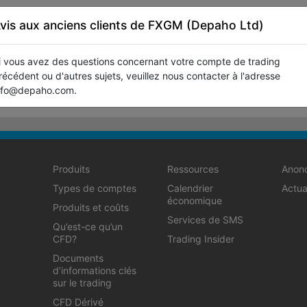
vis aux anciens clients de FXGM (Depaho Ltd)
i vous avez des questions concernant votre compte de trading
récédent ou d'autres sujets, veuillez nous contacter à l'adresse
nfo@depaho.com.
Produits
Ressources
Anon
Types de comptes
Calendrier
Actua
économique
Produits et coûts
Services de SMS
Qu’est-ce qu’un
CFD?
Trading Insider
Documents
d’informations clés
sur le trading
CFD Dérivé