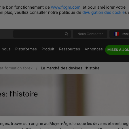
er le bon fonctionnement de
www.fxgm.com
et pour améliorer votre
r plus, veuillez consulter notre politique de
divulgation des cookie
s 
Nous Contacter
Franç
e nous
Plateformes
Produit
Ressources
Annonces
MISES À JO
et formation forex
Le marché des devises: l’histoire
: l’histoire
anges, trouve son origine au Moyen-Âge, lorsque les devises étaient né