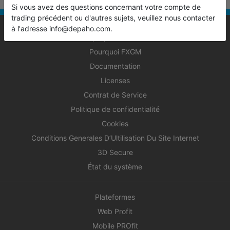
Si vous avez des questions concernant votre compte de
trading précédent ou d'autres sujets, veuillez nous contacter
à l'adresse info@depaho.com.
À propos de nous
Pourquoi FXGM
Documentation
Licenses
Contrat de Service
Politique de confidentialité
Cookies
Conditions Generales D’Ultilisation Du Site Internet
3D Secure
État du système
Plateformes
Web Profit
Mobile PROfit